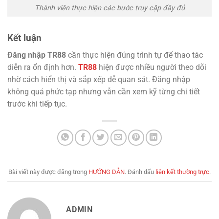
Thành viên thực hiện các bước truy cập đầy đủ
Kết luận
Đăng nhập TR88
cần thực hiện đúng trình tự để thao tác
diễn ra ổn định hơn.
TR88
hiện được nhiều người theo dõi
nhờ cách hiển thị và sắp xếp dễ quan sát. Đăng nhập
không quá phức tạp nhưng vẫn cần xem kỹ từng chi tiết
trước khi tiếp tục.
Bài viết này được đăng trong
HƯỚNG DẪN
. Đánh dấu
liên kết thường trực
.
ADMIN