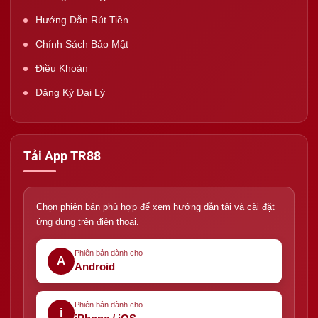
Hướng Dẫn Rút Tiền
Chính Sách Bảo Mật
Điều Khoản
Đăng Ký Đại Lý
Tải App TR88
Chọn phiên bản phù hợp để xem hướng dẫn tải và cài đặt
ứng dụng trên điện thoại.
Phiên bản dành cho
A
Android
Phiên bản dành cho
i