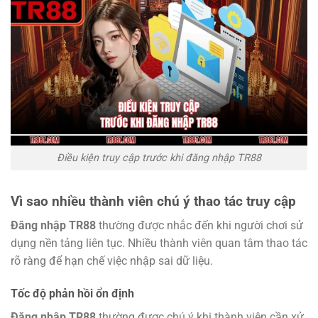
Điều kiện truy cập trước khi đăng nhập TR88
Vì sao nhiều thành viên chú ý thao tác truy cập
Đăng nhập TR88
thường được nhắc đến khi người chơi sử
dụng nền tảng liên tục. Nhiều thành viên quan tâm thao tác
rõ ràng để hạn chế việc nhập sai dữ liệu.
Tốc độ phản hồi ổn định
Đăng nhập TR88
thường được chú ý khi thành viên cần xử