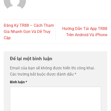
Đăng Ký TR88 – Cách Tham
Hướng Dẫn Tải App TR88
Gia Nhanh Gọn Và Dễ Truy
Trên Android Và iPhone
Cập
Để lại một bình luận
Email của bạn sẽ không được hiển thị công khai.
Các trường bắt buộc được đánh dấu
*
Bình luận
*