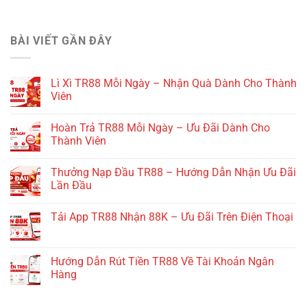
BÀI VIẾT GẦN ĐÂY
Lì Xì TR88 Mỗi Ngày – Nhận Quà Dành Cho Thành
Viên
Hoàn Trả TR88 Mỗi Ngày – Ưu Đãi Dành Cho
Thành Viên
Thưởng Nạp Đầu TR88 – Hướng Dẫn Nhận Ưu Đãi
Lần Đầu
Tải App TR88 Nhận 88K – Ưu Đãi Trên Điện Thoại
Hướng Dẫn Rút Tiền TR88 Về Tài Khoản Ngân
Hàng