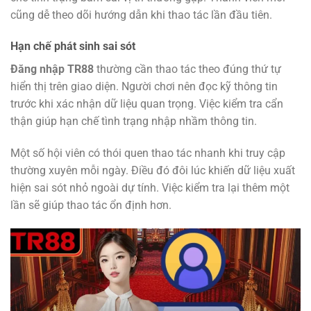
cũng dễ theo dõi hướng dẫn khi thao tác lần đầu tiên.
Hạn chế phát sinh sai sót
Đăng nhập TR88
thường cần thao tác theo đúng thứ tự
hiển thị trên giao diện. Người chơi nên đọc kỹ thông tin
trước khi xác nhận dữ liệu quan trọng. Việc kiểm tra cẩn
thận giúp hạn chế tình trạng nhập nhầm thông tin.
Một số hội viên có thói quen thao tác nhanh khi truy cập
thường xuyên mỗi ngày. Điều đó đôi lúc khiến dữ liệu xuất
hiện sai sót nhỏ ngoài dự tính. Việc kiểm tra lại thêm một
lần sẽ giúp thao tác ổn định hơn.