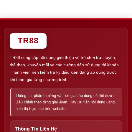
TR88
TR88 cung cấp nội dung giới thiệu về trò chơi trực tuyến,
thể thao, khuyến mãi và các hướng dẫn sử dụng tài khoản.
Thành viên nên kiểm tra kỹ điều kiện đang áp dụng trước
khi tham gia từng chương trình.
Thông tin, phần thưởng và thời gian áp dụng có thể được
điều chỉnh theo từng giai đoạn. Hãy ưu tiên nội dung đang
hiển thị trực tiếp trên website.
Thông Tin Liên Hệ