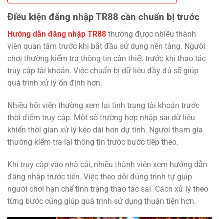
Điều kiện đăng nhập TR88 cần chuẩn bị trước
Hướng dẫn đăng nhập TR88
thường được nhiều thành
viên quan tâm trước khi bắt đầu sử dụng nền tảng. Người
chơi thường kiểm tra thông tin cần thiết trước khi thao tác
truy cập tài khoản. Việc chuẩn bị dữ liệu đầy đủ sẽ giúp
quá trình xử lý ổn định hơn.
Nhiều hội viên thường xem lại tình trạng tài khoản trước
thời điểm truy cập. Một số trường hợp nhập sai dữ liệu
khiến thời gian xử lý kéo dài hơn dự tính. Người tham gia
thường kiểm tra lại thông tin trước bước tiếp theo.
Khi truy cập vào nhà cái, nhiều thành viên xem hướng dẫn
đăng nhập trước tiên. Việc theo dõi đúng trình tự giúp
người chơi hạn chế tình trạng thao tác sai. Cách xử lý theo
từng bước cũng giúp quá trình sử dụng thuận tiện hơn.