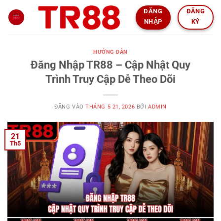
Bỏ
ĐĂNG
ĐĂNG
qua
NHẬP
KÝ
nội
dung
HƯỚNG DẪN
Đăng Nhập TR88 – Cập Nhật Quy
Trình Truy Cập Dễ Theo Dõi
ĐĂNG VÀO
THÁNG 5 21, 2026
BỞI
ADMIN
21
Th5