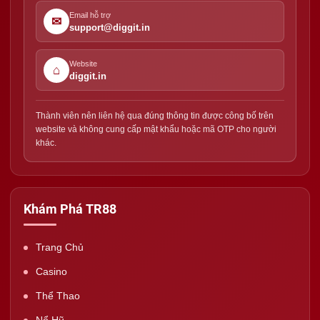
Email hỗ trợ
✉
support@diggit.in
Website
⌂
diggit.in
Thành viên nên liên hệ qua đúng thông tin được công bố trên
website và không cung cấp mật khẩu hoặc mã OTP cho người
khác.
Khám Phá TR88
Trang Chủ
Casino
Thể Thao