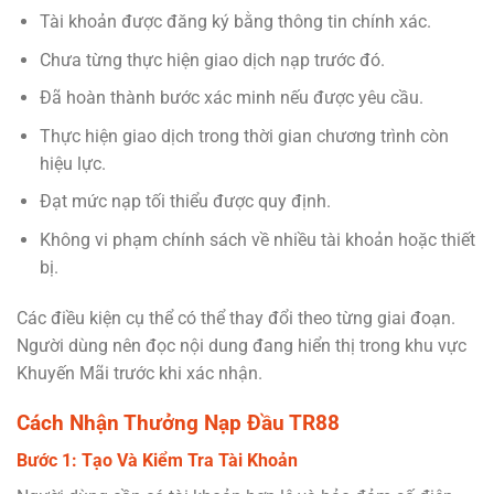
Tài khoản được đăng ký bằng thông tin chính xác.
Chưa từng thực hiện giao dịch nạp trước đó.
Đã hoàn thành bước xác minh nếu được yêu cầu.
Thực hiện giao dịch trong thời gian chương trình còn
hiệu lực.
Đạt mức nạp tối thiểu được quy định.
Không vi phạm chính sách về nhiều tài khoản hoặc thiết
bị.
Các điều kiện cụ thể có thể thay đổi theo từng giai đoạn.
Người dùng nên đọc nội dung đang hiển thị trong khu vực
Khuyến Mãi trước khi xác nhận.
Cách Nhận Thưởng Nạp Đầu TR88
Bước 1: Tạo Và Kiểm Tra Tài Khoản