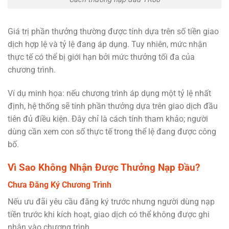
Giá trị phần thưởng thường được tính dựa trên số tiền giao
dịch hợp lệ và tỷ lệ đang áp dụng. Tuy nhiên, mức nhận
thực tế có thể bị giới hạn bởi mức thưởng tối đa của
chương trình.
Ví dụ minh họa: nếu chương trình áp dụng một tỷ lệ nhất
định, hệ thống sẽ tính phần thưởng dựa trên giao dịch đầu
tiên đủ điều kiện. Đây chỉ là cách tính tham khảo; người
dùng cần xem con số thực tế trong thể lệ đang được công
bố.
Vì Sao Không Nhận Được Thưởng Nạp Đầu?
Chưa Đăng Ký Chương Trình
Nếu ưu đãi yêu cầu đăng ký trước nhưng người dùng nạp
tiền trước khi kích hoạt, giao dịch có thể không được ghi
nhận vào chương trình.