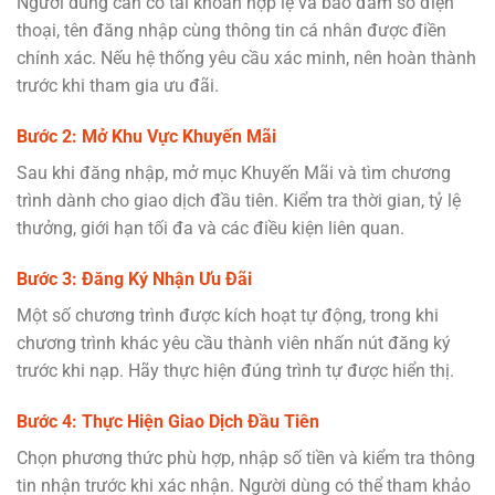
Người dùng cần có tài khoản hợp lệ và bảo đảm số điện
thoại, tên đăng nhập cùng thông tin cá nhân được điền
chính xác. Nếu hệ thống yêu cầu xác minh, nên hoàn thành
trước khi tham gia ưu đãi.
Bước 2: Mở Khu Vực Khuyến Mãi
Sau khi đăng nhập, mở mục Khuyến Mãi và tìm chương
trình dành cho giao dịch đầu tiên. Kiểm tra thời gian, tỷ lệ
thưởng, giới hạn tối đa và các điều kiện liên quan.
Bước 3: Đăng Ký Nhận Ưu Đãi
Một số chương trình được kích hoạt tự động, trong khi
chương trình khác yêu cầu thành viên nhấn nút đăng ký
trước khi nạp. Hãy thực hiện đúng trình tự được hiển thị.
Bước 4: Thực Hiện Giao Dịch Đầu Tiên
Chọn phương thức phù hợp, nhập số tiền và kiểm tra thông
tin nhận trước khi xác nhận. Người dùng có thể tham khảo