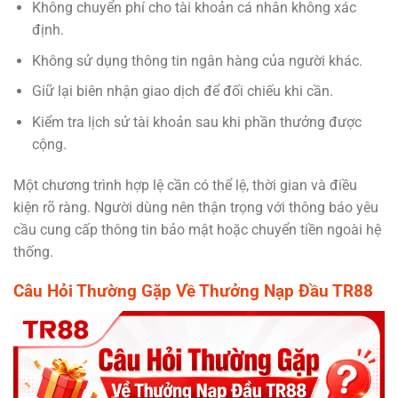
Không chuyển phí cho tài khoản cá nhân không xác
định.
Không sử dụng thông tin ngân hàng của người khác.
Giữ lại biên nhận giao dịch để đối chiếu khi cần.
Kiểm tra lịch sử tài khoản sau khi phần thưởng được
cộng.
Một chương trình hợp lệ cần có thể lệ, thời gian và điều
kiện rõ ràng. Người dùng nên thận trọng với thông báo yêu
cầu cung cấp thông tin bảo mật hoặc chuyển tiền ngoài hệ
thống.
Câu Hỏi Thường Gặp Về Thưởng Nạp Đầu TR88