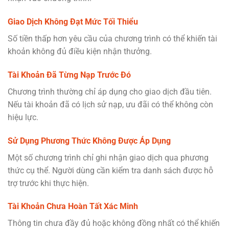
Giao Dịch Không Đạt Mức Tối Thiểu
Số tiền thấp hơn yêu cầu của chương trình có thể khiến tài
khoản không đủ điều kiện nhận thưởng.
Tài Khoản Đã Từng Nạp Trước Đó
Chương trình thường chỉ áp dụng cho giao dịch đầu tiên.
Nếu tài khoản đã có lịch sử nạp, ưu đãi có thể không còn
hiệu lực.
Sử Dụng Phương Thức Không Được Áp Dụng
Một số chương trình chỉ ghi nhận giao dịch qua phương
thức cụ thể. Người dùng cần kiểm tra danh sách được hỗ
trợ trước khi thực hiện.
Tài Khoản Chưa Hoàn Tất Xác Minh
Thông tin chưa đầy đủ hoặc không đồng nhất có thể khiến