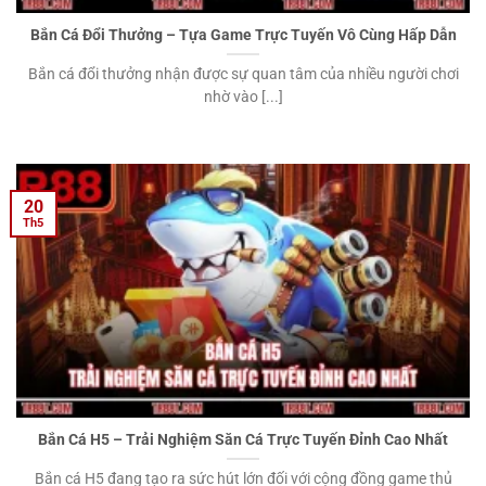
Bắn Cá Đổi Thưởng – Tựa Game Trực Tuyến Vô Cùng Hấp Dẫn
Bắn cá đổi thưởng nhận được sự quan tâm của nhiều người chơi
nhờ vào [...]
20
Th5
Bắn Cá H5 – Trải Nghiệm Săn Cá Trực Tuyến Đỉnh Cao Nhất
Bắn cá H5 đang tạo ra sức hút lớn đối với cộng đồng game thủ