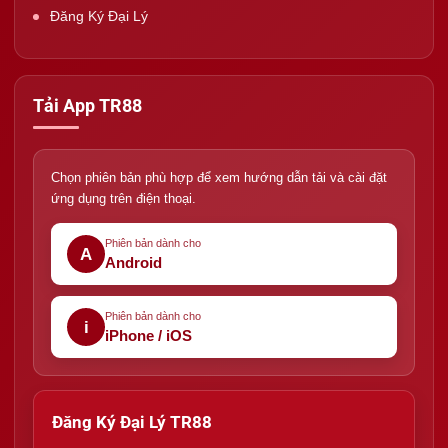
Đăng Ký Đại Lý
Tải App TR88
Chọn phiên bản phù hợp để xem hướng dẫn tải và cài đặt
ứng dụng trên điện thoại.
Phiên bản dành cho
A
Android
Phiên bản dành cho
i
iPhone / iOS
Đăng Ký Đại Lý TR88