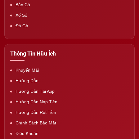
Bắn Cá
Xổ Số
Đá Gà
Thông Tin Hữu Ích
Khuyến Mãi
Hướng Dẫn
Hướng Dẫn Tải App
Hướng Dẫn Nạp Tiền
Hướng Dẫn Rút Tiền
Chính Sách Bảo Mật
Điều Khoản