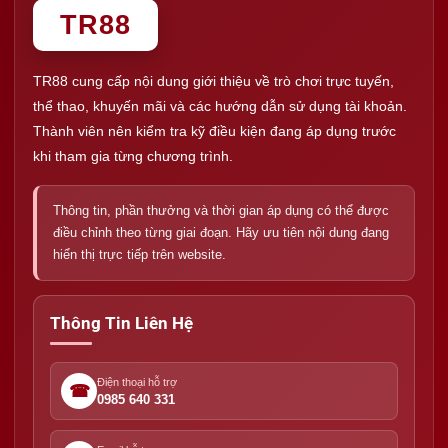
TR88
TR88 cung cấp nội dung giới thiệu về trò chơi trực tuyến,
thể thao, khuyến mãi và các hướng dẫn sử dụng tài khoản.
Thành viên nên kiểm tra kỹ điều kiện đang áp dụng trước
khi tham gia từng chương trình.
Thông tin, phần thưởng và thời gian áp dụng có thể được
điều chỉnh theo từng giai đoạn. Hãy ưu tiên nội dung đang
hiển thị trực tiếp trên website.
Thông Tin Liên Hệ
Điện thoại hỗ trợ
☎
0985 640 331