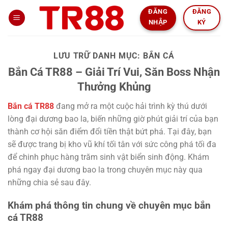
Bỏ
ĐĂNG
ĐĂNG
qua
NHẬP
KÝ
nội
dung
LƯU TRỮ DANH MỤC:
BẮN CÁ
Bắn Cá TR88 – Giải Trí Vui, Săn Boss Nhận
Thưởng Khủng
Bắn cá TR88
đang mở ra một cuộc hải trình kỳ thú dưới
lòng đại dương bao la, biến những giờ phút giải trí của bạn
thành cơ hội săn điểm đổi tiền thật bứt phá. Tại đây, bạn
sẽ được trang bị kho vũ khí tối tân với sức công phá tối đa
để chinh phục hàng trăm sinh vật biển sinh động. Khám
phá ngay đại dương bao la trong chuyên mục này qua
những chia sẻ sau đây.
Khám phá thông tin chung về chuyên mục bắn
cá TR88